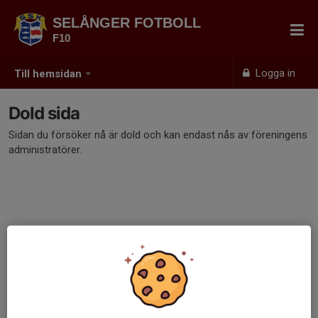
SELÅNGER FOTBOLL
F10
Logga in
Till hemsidan
Dold sida
Sidan du försöker nå är dold och kan endast nås av föreningens
administratörer.