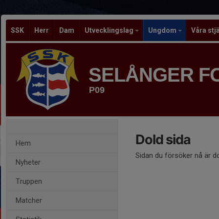
SSK
Herr
Dam
Utvecklingslag
Ungdom
Våra stj
SELÅNGER F
P09
Dold sida
Hem
Sidan du försöker nå är d
Nyheter
Truppen
Matcher