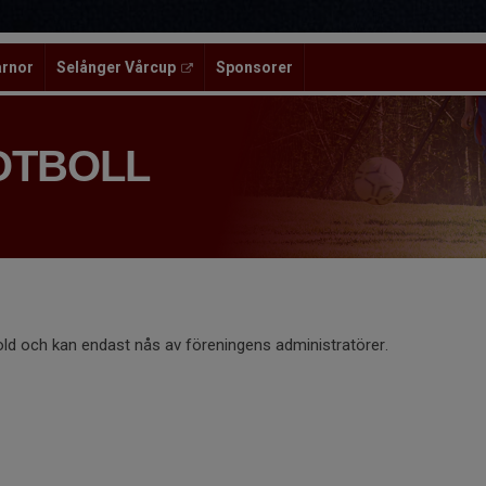
ärnor
Selånger Vårcup
Sponsorer
OTBOLL
old och kan endast nås av föreningens administratörer.