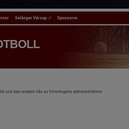
ärnor
Selånger Vårcup
Sponsorer
OTBOLL
old och kan endast nås av föreningens administratörer.