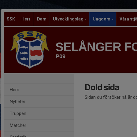
SSK
Herr
Dam
Utvecklingslag
Ungdom
Våra stj
SELÅNGER F
P09
Dold sida
Hem
Sidan du försöker nå är d
Nyheter
Truppen
Matcher