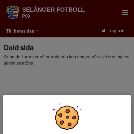
SELÅNGER FOTBOLL
P09
Logga in
Till hemsidan
Dold sida
Sidan du försöker nå är dold och kan endast nås av föreningens
administratörer.