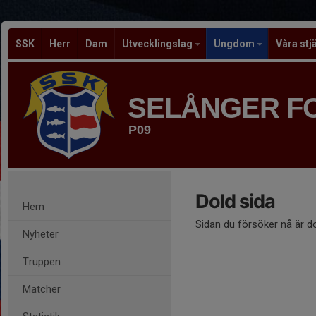
SSK
Herr
Dam
Utvecklingslag
Ungdom
Våra stj
SELÅNGER F
P09
Dold sida
Hem
Sidan du försöker nå är d
Nyheter
Truppen
Matcher