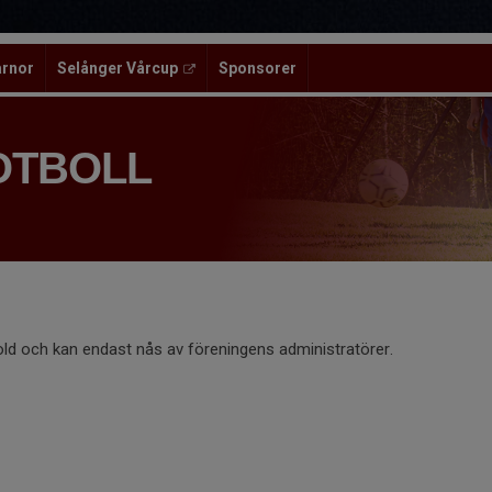
ärnor
Selånger Vårcup
Sponsorer
OTBOLL
old och kan endast nås av föreningens administratörer.