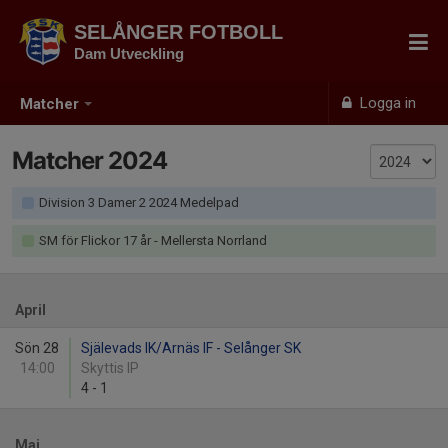
SELÅNGER FOTBOLL
Dam Utveckling
Logga in
Matcher
Matcher 2024
Division 3 Damer 2 2024 Medelpad
SM för Flickor 17 år - Mellersta Norrland
April
Sön 28
Själevads IK/Arnäs IF - Selånger SK
14:00
Skyttis IP
4
-
1
Maj