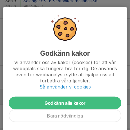
Sön 9
Selånger SK - BIK Fotboll/Härnösands SK
11:00
HK Vallen 1
8
-
4
Mån 17
IF Team Hudik - Selånger SK
20:00
Glysis Sparbanken Arena
3
-
9
Sön 23
Selånger SK - Sidsjö-Böle IF
Godkänn kakor
13:00
Selånger IP
6
-
4
Vi använder oss av kakor (cookies) för att vår
webbplats ska fungera bra för dig. De används
Sön 30
Selånger SK - Sundsvalls DFF
även för webbanalys i syfte att hjälpa oss att
13:00
Selånger IP
förbättra våra tjänster.
3
-
3
Så använder vi cookies
Juli
Godkänn alla kakor
Ons 31
Selånger SK - Själevads IK/Arnäs IF
Bara nödvändiga
19:00
Selånger IP
1
-
3