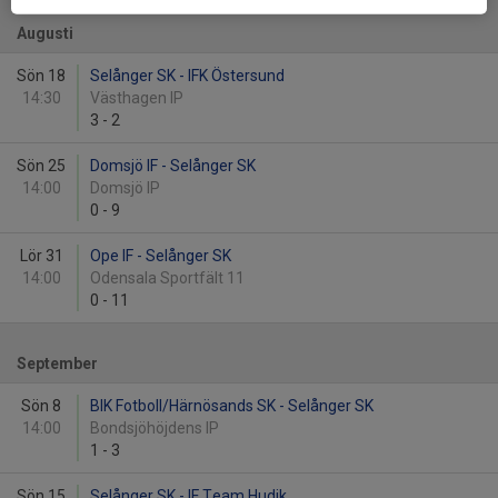
Augusti
Sön 18
Selånger SK - IFK Östersund
14:30
Västhagen IP
3
-
2
Sön 25
Domsjö IF - Selånger SK
14:00
Domsjö IP
0
-
9
Lör 31
Ope IF - Selånger SK
14:00
Odensala Sportfält 11
0
-
11
September
Sön 8
BIK Fotboll/Härnösands SK - Selånger SK
14:00
Bondsjöhöjdens IP
1
-
3
Sön 15
Selånger SK - IF Team Hudik