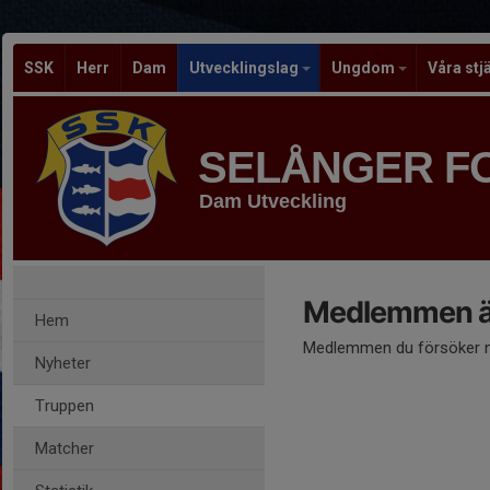
SSK
Herr
Dam
Utvecklingslag
Ungdom
Våra stj
SELÅNGER F
Dam Utveckling
Medlemmen är
Hem
Medlemmen du försöker nå
Nyheter
Truppen
Matcher