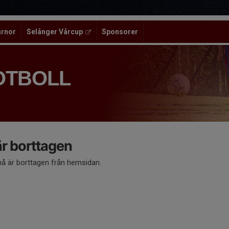
ärnor
Selånger Vårcup
Sponsorer
OTBOLL
 borttagen
 är borttagen från hemsidan.