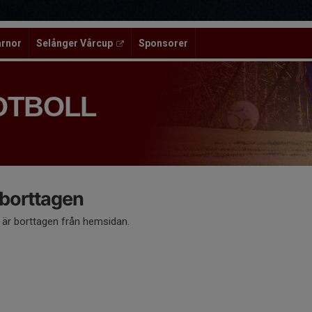
ärnor
Selånger Vårcup
Sponsorer
OTBOLL
 borttagen
å är borttagen från hemsidan.