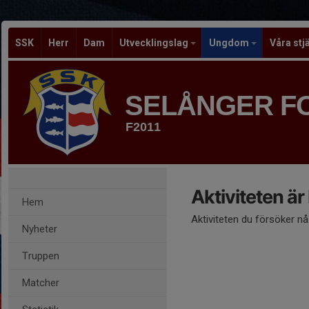
SSK
Herr
Dam
Utvecklingslag
Ungdom
Våra stj
SELÅNGER F
F2011
Aktiviteten är
Hem
Aktiviteten du försöker n
Nyheter
Truppen
Matcher