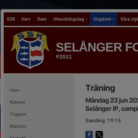
SSK
Herr
Dam
Utvecklingslag
Ungdom
Våra stj
SELÅNGER F
F2011
Träning
Hem
Måndag 23 jun 20
Nyheter
Selånger IP, camp
Truppen
Samling: 19:15
Matcher