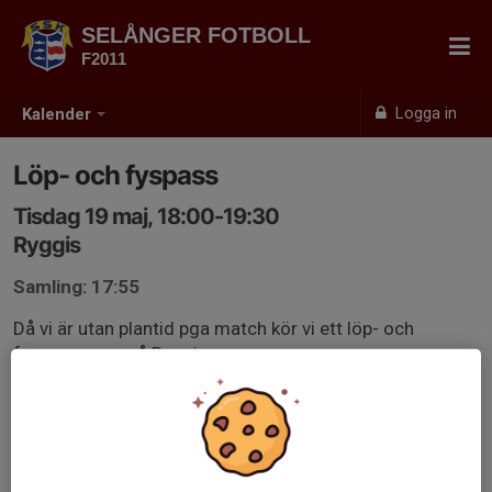
SELÅNGER FOTBOLL
F2011
Logga in
Kalender
Löp- och fyspass
Tisdag 19 maj, 18:00-19:30
Ryggis
Samling: 17:55
Då vi är utan plantid pga match kör vi ett löp- och
fyspass uppe på Ryggis.