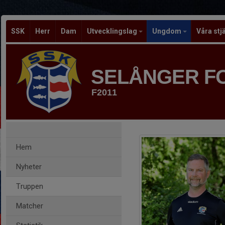
SSK
Herr
Dam
Utvecklingslag
Ungdom
Våra stj
SELÅNGER F
F2011
Hem
Nyheter
Truppen
Matcher