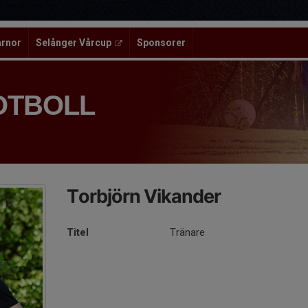
ärnor
Selånger Vårcup
Sponsorer
OTBOLL
Torbjörn Vikander
Titel
Tränare