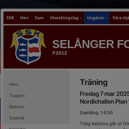
SSK
Herr
Dam
Utvecklingslag
Ungdom
Våra stj
SELÅNGER F
F2012
Träning
Hem
Fredag 7 mar 2025
Truppen
Nordichallen Plan 
Matcher
Samling: 14:50
Statistik
Tidig kallelse går ut 