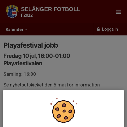
SELÅNGER FOTBOLL
F2012
Logga in
Kalender
Playafestival jobb
Fredag 10 jul, 16:00-01:00
Playafestivalen
Samling: 16:00
Se nyhetsutskicket den 5 maj för information