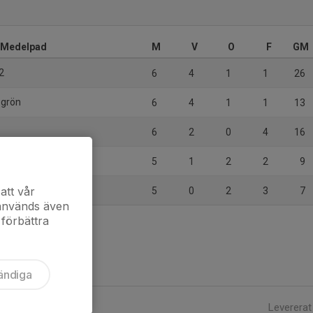
5 Medelpad
M
V
O
F
GM
2
6
4
1
1
26
 grön
6
4
1
1
13
6
2
0
4
16
blå
5
1
2
2
9
att vår
5
0
2
3
7
 används även
 förbättra
ändiga
Levererat