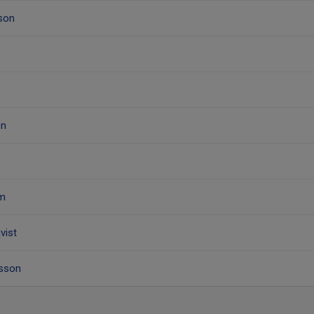
son
on
em
vist
fsson