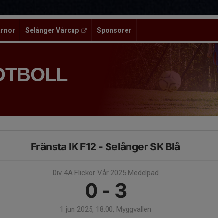
ärnor
Selånger Vårcup
Sponsorer
OTBOLL
Fränsta IK F12 - Selånger SK Blå
Div 4A Flickor Vår 2025 Medelpad
0 - 3
1 jun 2025, 18:00, Myggvallen