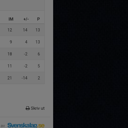
IM
+/-
P
12
14
13
9
4
13
18
-2
6
11
-2
5
21
-14
2
Skriv ut
 av