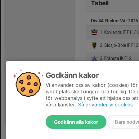
Tabell
Div 4A Flickor Vår 202
1. Kovlands IF F11/1
2. Sidsjö-Böle IF F12
3. Fränsta IK F12
4. Selånger SK F12 
Godkänn kakor
5. Njurunda IK F12
Vi använder oss av kakor (cookies) för 
webbplats ska fungera bra för dig. De
för webbanalys i syfte att hjälpa oss att
våra tjänster.
Så använder vi cookies
Godkänn alla kakor
Bara nödv
Tjäna pengar till laget