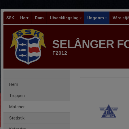
SSK
Herr
Dam
Utvecklingslag
Ungdom
Våra stj
SELÅNGER F
F2012
Hem
Truppen
Matcher
Statistik