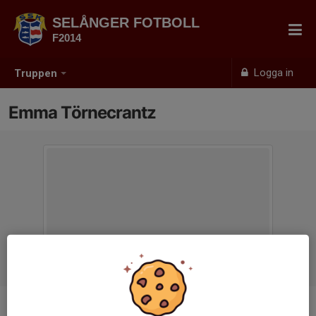
SELÅNGER FOTBOLL
F2014
Logga in
Truppen
Emma Törnecrantz
Titel
Lagledare