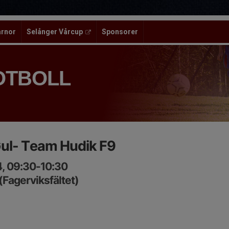
ärnor
Selånger Vårcup
Sponsorer
OTBOLL
Gul- Team Hudik F9
4, 09:30-10:30
(Fagerviksfältet)