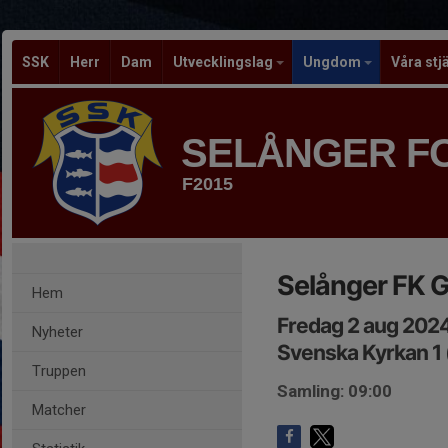
SSK
Herr
Dam
Utvecklingslag
Ungdom
Våra stj
SELÅNGER F
F2015
Selånger FK 
Hem
Fredag 2 aug 202
Nyheter
Svenska Kyrkan 1 
Truppen
Samling: 09:00
Matcher