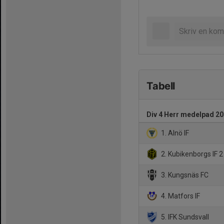
Tabell
Div 4 Herr medelpad 2
1. Alnö IF
2. Kubikenborgs IF 2
3. Kungsnäs FC
4. Matfors IF
5. IFK Sundsvall