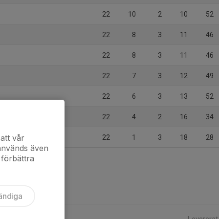
22
10
2
10
52
22
8
3
11
46
22
8
3
11
46
22
7
3
12
49
22
6
3
13
52
22
4
2
16
34
rr
att vår
22
1
3
18
28
 används även
 förbättra
ändiga