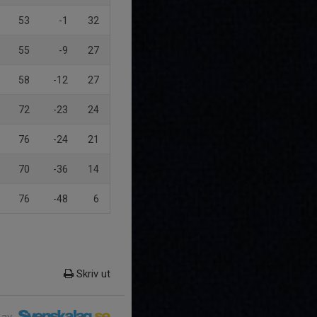
53
-1
32
55
-9
27
58
-12
27
72
-23
24
76
-24
21
70
-36
14
76
-48
6
Skriv ut