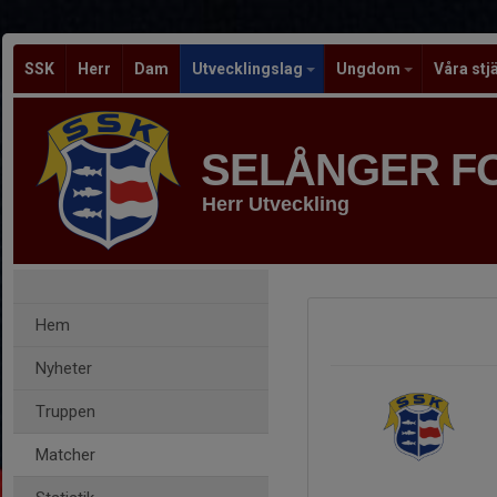
SSK
Herr
Dam
Utvecklingslag
Ungdom
Våra stj
SELÅNGER F
Herr Utveckling
Hem
Nyheter
Truppen
Matcher