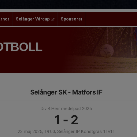
ärnor
Selånger Vårcup
Sponsorer
OTBOLL
Selånger SK - Matfors IF
Div 4 Herr medelpad 2025
1 - 2
23 maj 2025, 19:00, Selånger IP Konstgräs 11v11