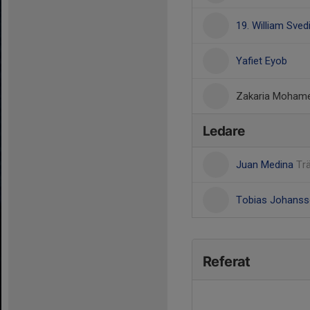
19. William Sved
Yafiet Eyob
Zakaria Moham
Ledare
Juan Medina
Tr
Tobias Johans
Referat