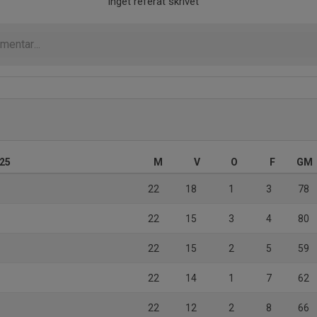
Inget referat skrivet
025
M
V
O
F
GM
22
18
1
3
78
22
15
3
4
80
22
15
2
5
59
22
14
1
7
62
22
12
2
8
66