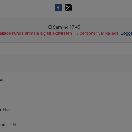
Samling 17:45
llade kunde anmäla sig till aktiviteten. 13 personer var kallade.
Logga
son
h
, Herr
tröm
, P09