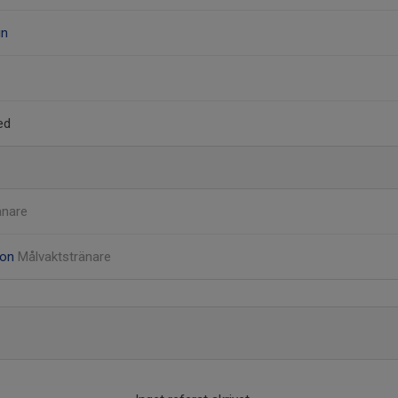
in
ed
änare
son
Målvaktstränare