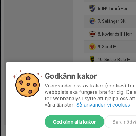
6. IFK Timrå Herr
7. Selånger SK
8. Kovlands IF Herr
9. Sund IF
10. Sidsjö-Böle IF
11. FC Kraftfull
Godkänn kakor
12. Sundsvalls FF He
Vi använder oss av kakor (cookies) för 
webbplats ska fungera bra för dig. De
för webbanalys i syfte att hjälpa oss att
våra tjänster.
Så använder vi cookies
Godkänn alla kakor
Bara nödv