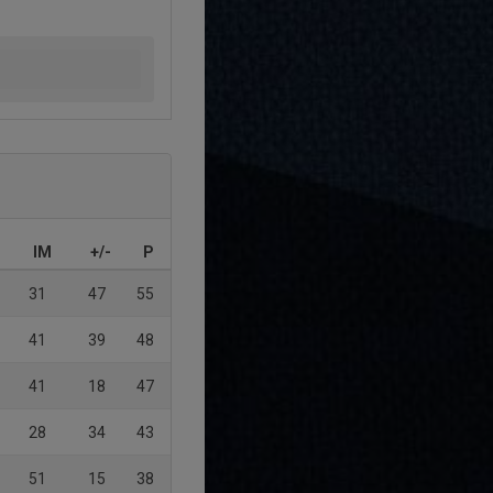
IM
+/-
P
31
47
55
41
39
48
41
18
47
28
34
43
51
15
38