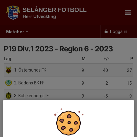
SELÅNGER FOTBOLL
Herr Utveckling
Logga in
Matcher
P19 Div.1 2023 - Region 6 - 2023
Lag
M
+/-
P
1. Östersunds FK
9
40
27
2. Bodens BK FF
9
2
15
3. Kubikenborgs IF
9
-5
9
4. Älgarna-Härnösand IF
9
-37
3
5. Friska Viljor-akademi FC
0
0
0
6. Luleå FC
0
0
0