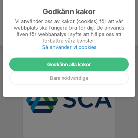
Godkänn kakor
7. Selånger FK
0
0
0
Vi använder oss av kakor (cookies) för att vår
webbplats ska fungera bra för dig. De används
även för webbanalys i syfte att hjälpa oss att
förbättra våra tjänster.
Så använder vi cookies
Godkänn alla kakor
Bara nödvändiga