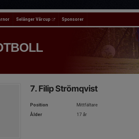
ärnor
Selånger Vårcup
Sponsorer
OTBOLL
7. Filip Strömqvist
Position
Mittfältare
Ålder
17 år