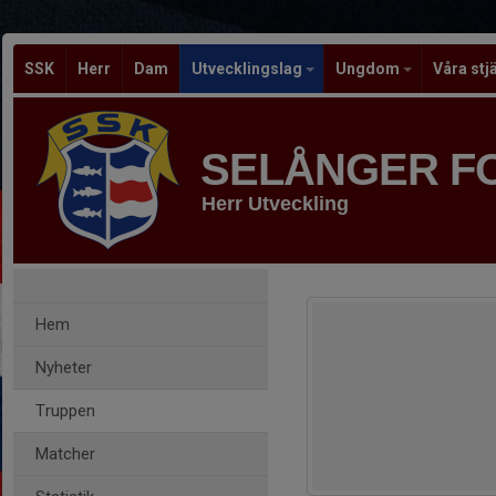
SSK
Herr
Dam
Utvecklingslag
Ungdom
Våra stj
SELÅNGER F
Herr Utveckling
Hem
Nyheter
Truppen
Matcher