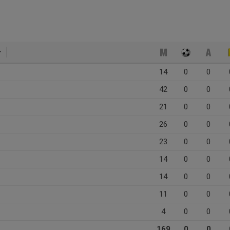
14
0
0
42
0
0
21
0
0
26
0
0
23
0
0
14
0
0
14
0
0
11
0
0
4
0
0
169
0
0