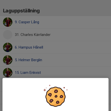
Laguppställning
9. Casper Lång
31. Charles Kärrlander
6. Hampus Hånell
5. Helmer Berglin
15. Liam Enkvist
27. Thilo Hultberg
23. Valter Denkert
1. Viggo Henningsson