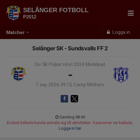
SELÅNGER FOTBOLL
P2012
Logga in
Matcher
Selånger SK - Sundsvalls FF 2
Div 5B Pojkar Höst 2024 Medelpad
-
1 sep 2024, 09:15, Camp Mitthem
Samling 08:45
Endast kallade kunde anmäla sig till aktiviteten. 9 personer var kallade.
Logga in här