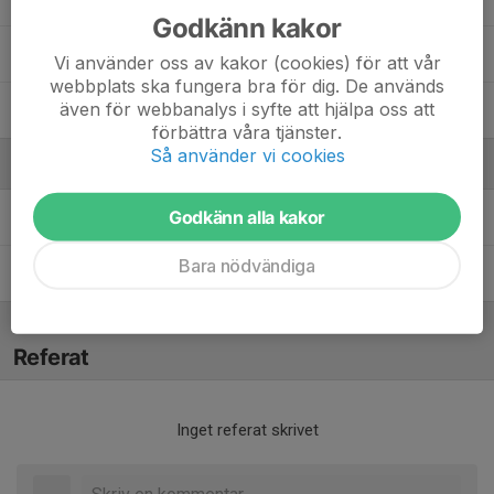
Godkänn kakor
14. Vilde Olsson
Vi använder oss av kakor (cookies) för att vår
webbplats ska fungera bra för dig. De används
även för webbanalys i syfte att hjälpa oss att
24. Winston Andersson
förbättra våra tjänster.
Så använder vi cookies
Ledare
Godkänn alla kakor
Henrik Henningsson
Tränare
Bara nödvändiga
Jonas Berglin
Tränare
Referat
Inget referat skrivet