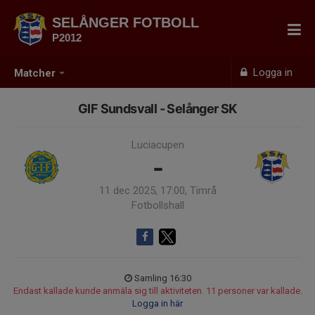
SELÅNGER FOTBOLL
P2012
Logga in
Matcher
GIF Sundsvall - Selånger SK
Luciacupen
-
11 dec 2025, 17:00, Timrå
Fotbollshall
Samling 16:30
Endast kallade kunde anmäla sig till aktiviteten. 11 personer var kallade.
Logga in här