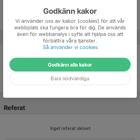
33. Theodor Kotermajer
Godkänn kakor
Vi använder oss av kakor (cookies) för att vår
36. Viggo Sällström
webbplats ska fungera bra för dig. De används
även för webbanalys i syfte att hjälpa oss att
Ledare
förbättra våra tjänster.
Så använder vi cookies
Henrik Henningsson
Tränare
Godkänn alla kakor
Johanna Asp
Lagledare
Bara nödvändiga
Jonas Berglin
Tränare
Referat
Inget referat skrivet