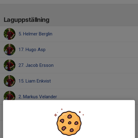
Laguppställning
5. Helmer Berglin
17. Hugo Asp
27. Jacob Ersson
15. Liam Enkvist
2. Markus Velander
37. Melker Thunberg
25. Sixten Hallin