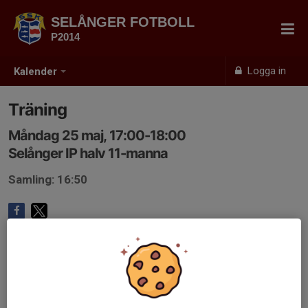
SELÅNGER FOTBOLL
P2014
Logga in
Kalender
Träning
Måndag 25 maj, 17:00-18:00
Selånger IP halv 11-manna
Samling: 16:50