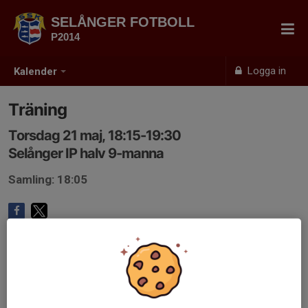
SELÅNGER FOTBOLL
P2014
Logga in
Kalender
Träning
Torsdag 21 maj, 18:15-19:30
Selånger IP halv 9-manna
Samling: 18:05