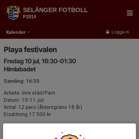
SELÅNGER FOTBOLL
P2014
Logga in
Kalender
Playa festivalen
Fredag 10 jul, 16:30-01:30
Himlabadet
Samling: 16:30
Arbete: Inre städ/Pant
Datum: 10-11 juli
Antal: 12 pers (åldersgräns 18 år)
Ersättning 17 500 kr
Arbetsbeskrivning
Samla in pant (burkar och flaskor) från festivalområdet.