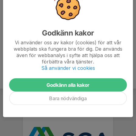
Tömma och byta säckar i barerna samt i de utställda
pantkärlen. Hålla rent kring serveringsytan och se till att
pantstationerna fungerar smidigt. Lämna fulla säckar till
Pantamera, där de vägs och registreras i automaten.
Godkänn kakor
Hjälp till att visa besökare var pant kan lämnas in vid
behov.
Vi använder oss av kakor (cookies) för att vår
webbplats ska fungera bra för dig. De används
även för webbanalys i syfte att hjälpa oss att
förbättra våra tjänster.
Så använder vi cookies
Godkänn alla kakor
Bara nödvändiga