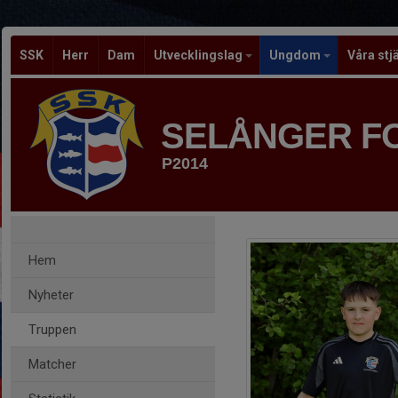
SSK
Herr
Dam
Utvecklingslag
Ungdom
Våra stj
SELÅNGER F
P2014
Hem
Nyheter
Truppen
Matcher