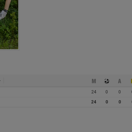
24
0
0
24
0
0