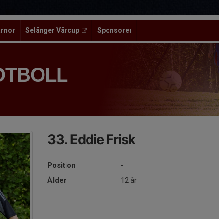
ärnor
Selånger Vårcup
Sponsorer
OTBOLL
33. Eddie Frisk
Position
-
Ålder
12 år