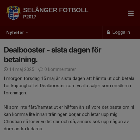
SELÅNGER FOTBOLL
P2017
Logga in
Nyheter
Dealbooster - sista dagen för
betalning.
14 maj 2025
0 kommentarer
I morgon torsdag 15 maj är sista dagen att hämta ut och betala
för kuponghäftet Dealbooster som vi alla säljer som medlem i
föreningen.
Ni som inte fått/hämtat ut er häften än så vore det bästa om ni
kan komma lite innan träningen börjar och letar upp mig
Christian så löser vi det där och då, annars sök upp någon av
dom andra ledarna.