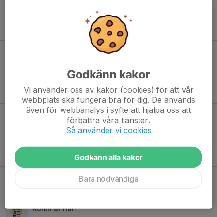
OBS! Ändrade tider för jobb playa festival!
8 jul, 19:35
0
Playa festival
7 jul, 23:53
2
Godkänn kakor
Obligatorisk matchvärdsutbildning
Vi använder oss av kakor (cookies) för att vår
19 jun, 15:06
12
webbplats ska fungera bra för dig. De används
även för webbanalys i syfte att hjälpa oss att
Sammandrag 21 Juni OBS SÖNDAG!
förbättra våra tjänster.
15 jun, 21:07
0
Så använder vi cookies
Arbetspass föreningsrullen
Godkänn alla kakor
9 jun, 18:57
2
Dubbelkolla ordrar
Bara nödvändiga
19 maj, 19:07
0
Kolen är här!