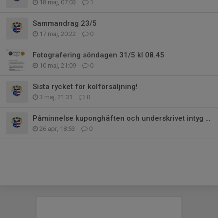
18 maj, 07:03
1
Sammandrag 23/5
17 maj, 20:22
0
Fotografering söndagen 31/5 kl 08.45
10 maj, 21:09
0
Sista rycket för kolförsäljning!
3 maj, 21:31
0
Påminnelse kuponghäften och underskrivet intyg fotbollsförbundet
26 apr, 18:53
0