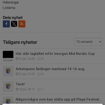
Hälsningar
Ledarna
Dela nyhet
Tidigare nyheter
Här står lagtältet inför imorgon Mid Nordic Cup
31 jul, 13:26
0
Arbetspass Selånger marknad 14-16 aug
21 jul, 21:07
0
Tack!
12 jul, 16:17
1
Någon/några som kan ställa upp på Playa Festival idag?
11 jul, 11:46
0