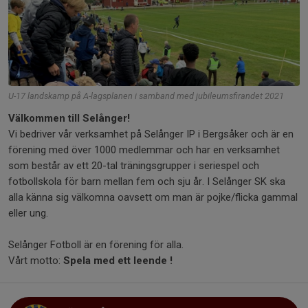
U-17 landskamp på A-lagsplanen i samband med jubileumsfirandet 2021
Välkommen till Selånger!
Vi bedriver vår verksamhet på Selånger IP i Bergsåker och är en
förening med över 1000 medlemmar och har en verksamhet
som består av ett 20-tal träningsgrupper i seriespel och
fotbollskola för barn mellan fem och sju år. I Selånger SK ska
alla känna sig välkomna oavsett om man är pojke/flicka gammal
eller ung.
Selånger Fotboll är en förening för alla.
Vårt motto:
Spela med ett leende !