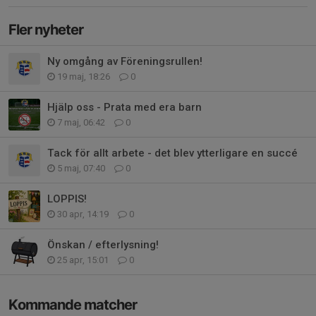
Fler nyheter
Ny omgång av Föreningsrullen!
19 maj, 18:26
0
Hjälp oss - Prata med era barn
7 maj, 06:42
0
Tack för allt arbete - det blev ytterligare en succé
5 maj, 07:40
0
LOPPIS!
30 apr, 14:19
0
Önskan / efterlysning!
25 apr, 15:01
0
Kommande matcher