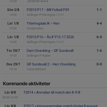
16:00
Jämtkraft Arena
Sön 2/8
P2010 P17
–
BIK Fotboll P09
1-1
14:00
Selånger IP Konstgräs 11v11
Lör 1/8
Ytterhogdals IK
–
Herr
4-4
15:00
Svedjevallen
Lör 1/8
P2010 P16
–
Ås IF P15-17 2026
6-0
14:00
Selånger IP Konstgräs 11v11
Tor 30/7
Dam Utveckling
–
GIF Sundsvall
1-6
19:00
Selånger IP A-plan
Ons 29/7
GIF Sundsvall 2
–
Herr Utveckling
0-0
19:15
Camp Mitthem
Kommande aktiviteter
Lör 8/8
F2014
»
Anmälan till match den 8-9/8
08:00-16:00
-
Lör 8/8
P2017
»
Intresseanmälan match lördag 8 augusti