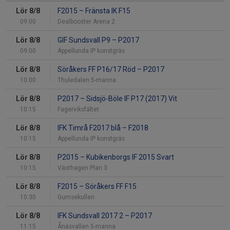
Lör 8/8
F2015
–
Fränsta IK F15
09:00
Dealbooster Arena 2
Lör 8/8
GIF Sundsvall P9
–
P2017
09:00
Äppellunda IP konstgräs
Lör 8/8
Söråkers FF P16/17 Röd
–
P2017
10:00
Thuledalen 5-manna
Lör 8/8
P2017
–
Sidsjö-Böle IF P17 (2017) Vit
10:15
Fagerviksfältet
Lör 8/8
IFK Timrå F2017 blå
–
F2018
10:15
Äppellunda IP konstgräs
Lör 8/8
P2015
–
Kubikenborgs IF 2015 Svart
10:15
Västhagen Plan 3
Lör 8/8
F2015
–
Söråkers FF F15
10:30
Gumsekullen
Lör 8/8
IFK Sundsvall 2017 2
–
P2017
11:15
Ånäsvallen 5-manna