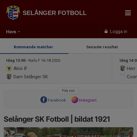
SELÅNGER FOTBOLL
Logga in
Hem
Kommande matcher
Senaste resultat
Idag 13:00
- Nafu F 16-18 2026
Idag 14:
Alnö IF
Herr
Dam
Selånger SK
Cosm
Följ oss
Facebook
Instagram
Selånger SK Fotboll | bildat 1921