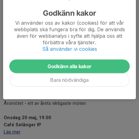
Godkänn kakor
Vi använder oss av kakor (cookies) för att vår
webbplats ska fungera bra för dig. De används
även för webbanalys i syfte att hjälpa oss att
förbättra våra tjänster.
Så använder vi cookies
Godkänn alla kakor
Medlemsantalet pikar, IP har öppnat supertidigt, Vårcupen
Bara nödvändiga
succé, VM-kval för damerna och VM slutspel för herrarna.
Svensk fotboll är superhet.
Årsmötet - ett av årets viktigaste möten
Onsdag 20 maj, 19.00
Café Selånger IP
Läs mer