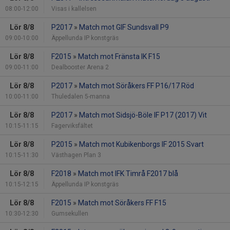
08:00-12:00
Visas i kallelsen
Lör 8/8
P2017
»
Match mot GIF Sundsvall P9
09:00-10:00
Äppellunda IP konstgräs
Lör 8/8
F2015
»
Match mot Fränsta IK F15
09:00-11:00
Dealbooster Arena 2
Lör 8/8
P2017
»
Match mot Söråkers FF P16/17 Röd
10:00-11:00
Thuledalen 5-manna
Lör 8/8
P2017
»
Match mot Sidsjö-Böle IF P17 (2017) Vit
10:15-11:15
Fagerviksfältet
Lör 8/8
P2015
»
Match mot Kubikenborgs IF 2015 Svart
10:15-11:30
Västhagen Plan 3
Lör 8/8
F2018
»
Match mot IFK Timrå F2017 blå
10:15-12:15
Äppellunda IP konstgräs
Lör 8/8
F2015
»
Match mot Söråkers FF F15
10:30-12:30
Gumsekullen