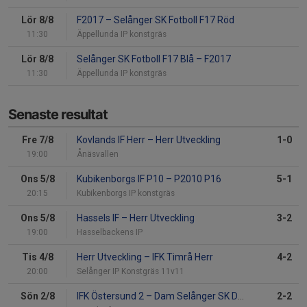
Lör 8/8
F2017
–
Selånger SK Fotboll F17 Röd
11:30
Äppellunda IP konstgräs
Lör 8/8
Selånger SK Fotboll F17 Blå
–
F2017
11:30
Äppellunda IP konstgräs
Senaste resultat
Fre 7/8
Kovlands IF Herr
–
Herr Utveckling
1-0
19:00
Ånäsvallen
Ons 5/8
Kubikenborgs IF P10
–
P2010 P16
5-1
20:15
Kubikenborgs IP konstgräs
Ons 5/8
Hassels IF
–
Herr Utveckling
3-2
19:00
Hasselbackens IP
Tis 4/8
Herr Utveckling
–
IFK Timrå Herr
4-2
20:00
Selånger IP Konstgräs 11v11
Sön 2/8
IFK Östersund 2
–
Dam Selånger SK Dam
2-2