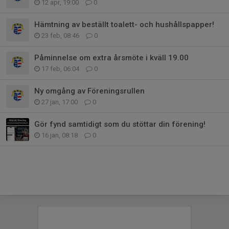
12 apr, 19:00
0
Hämtning av beställt toalett- och hushållspapper!
23 feb, 08:46
0
Påminnelse om extra årsmöte i kväll 19.00
17 feb, 06:04
0
Ny omgång av Föreningsrullen
27 jan, 17:00
0
Gör fynd samtidigt som du stöttar din förening!
16 jan, 08:18
0