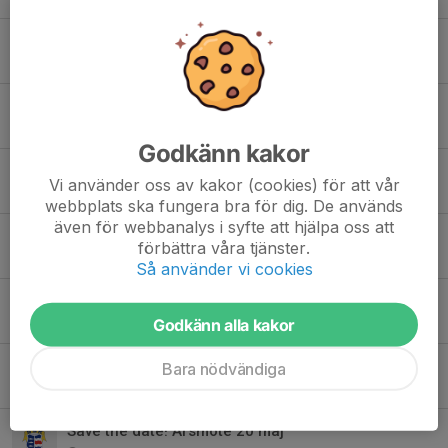
Ny omgång av Föreningsrullen!
19 maj, 18:26
0
Hjälp oss - Prata med era barn
7 maj, 06:42
0
Godkänn kakor
Tack för allt arbete - det blev ytterligare en succé
Vi använder oss av kakor (cookies) för att vår
5 maj, 07:40
0
webbplats ska fungera bra för dig. De används
även för webbanalys i syfte att hjälpa oss att
LOPPIS!
förbättra våra tjänster.
30 apr, 14:19
0
Så använder vi cookies
Önskan / efterlysning!
Godkänn alla kakor
25 apr, 15:01
0
Stöd din förening
Bara nödvändiga
23 apr, 11:33
0
Save the date! Årsmöte 20 maj