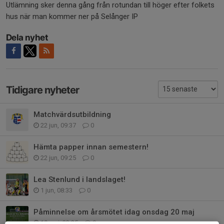
Utlämning sker denna gång från rotundan till höger efter folkets
hus när man kommer ner på Selånger IP
Dela nyhet
Tidigare nyheter
Matchvärdsutbildning
22 jun, 09:37
0
Hämta papper innan semestern!
22 jun, 09:25
0
Lea Stenlund i landslaget!
1 jun, 08:33
0
Påminnelse om årsmötet idag onsdag 20 maj
19 maj, 23:25
0