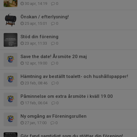
30 apr, 14:19
0
Önskan / efterlysning!
25 apr, 15:01
0
Stöd din förening
23 apr, 11:33
0
Save the date! Årsmöte 20 maj
12 apr, 19:00
0
Hämtning av beställt toalett- och hushållspapper!
23 feb, 08:46
0
Påminnelse om extra årsmöte i kväll 19.00
17 feb, 06:04
0
Ny omgång av Föreningsrullen
27 jan, 17:00
0
Gör fynd samtidigt som du stöttar din förening!