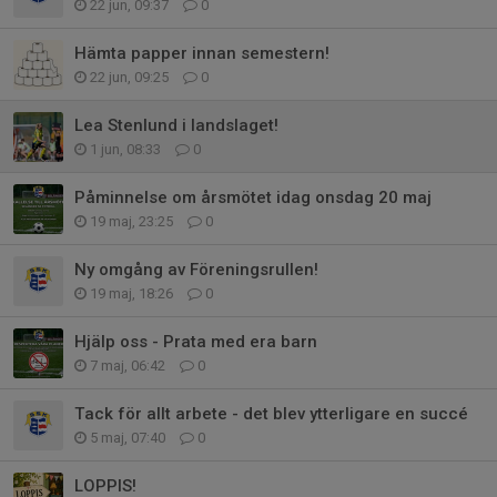
22 jun, 09:37
0
Hämta papper innan semestern!
22 jun, 09:25
0
Lea Stenlund i landslaget!
1 jun, 08:33
0
Påminnelse om årsmötet idag onsdag 20 maj
19 maj, 23:25
0
Ny omgång av Föreningsrullen!
19 maj, 18:26
0
Hjälp oss - Prata med era barn
7 maj, 06:42
0
Tack för allt arbete - det blev ytterligare en succé
5 maj, 07:40
0
LOPPIS!