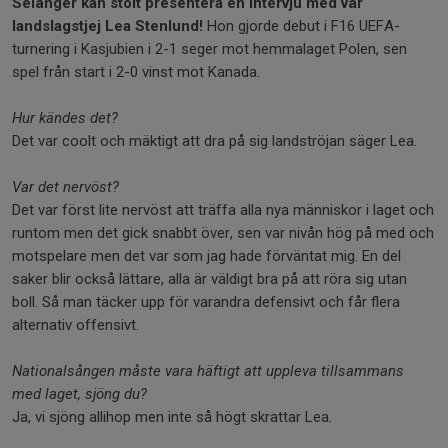
Selånger kan stolt presentera en intervju med vår
landslagstjej Lea Stenlund!
Hon gjorde debut i F16 UEFA-
turnering i Kasjubien i 2-1 seger mot hemmalaget Polen, sen
spel från start i 2-0 vinst mot Kanada.
Hur kändes det?
Det var coolt och mäktigt att dra på sig landströjan säger Lea.
Var det nervöst?
Det var först lite nervöst att träffa alla nya människor i laget och
runtom men det gick snabbt över, sen var nivån hög på med och
motspelare men det var som jag hade förväntat mig. En del
saker blir också lättare, alla är väldigt bra på att röra sig utan
boll. Så man täcker upp för varandra defensivt och får flera
alternativ offensivt.
Nationalsången måste vara häftigt att uppleva tillsammans
med laget, sjöng du?
Ja, vi sjöng allihop men inte så högt skrattar Lea.