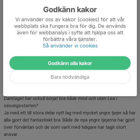
Efter att slitit av korsbandet i februari ifjol så har hon också
Godkänn kakor
visat prov på stor karaktär med att ta sig tillbaka så snabbt som
Vi använder oss av kakor (cookies) för att vår
möjligt tack vare en 14 månaders rehabplan och enormt eget
webbplats ska fungera bra för dig. De används
driv säger Marcus.
även för webbanalys i syfte att hjälpa oss att
förbättra våra tjänster.
Vi frågade damlagets tränare Danne Jonasson vad han säger
Så använder vi cookies
om Lea?
Jag har bara gott att säga om henne, hon är en klassisk
Godkänn alla kakor
supertalang som har alla delar plus en väldigt bra lagkamrat.
Desto hårdare motståndet blir desto bättre blir hon, så hon har
Bara nödvändiga
också en vinnarskalle som aldrig ger sig. Så jag hoppas hon får
vara frisk så ska det bli väldigt kul att följa henne framöver.
Damlaget har också börjat bra både med och utan Lea i
säsongsstarten?
Ja med ett till stora delar nytt lag med mycket yngre tjejer så har
alla gjort det fantastiskt bra. Både de nya yngre tjejerna har gjort
över förväntan och de som varit med tidigare har tagit stort
ansvar.