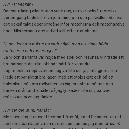
Hur var veckan?
Det var träning eller match varje dag, det var också teoretisk
genomgång både inför varje träning och sen på kvällen. Sen var
det också taktisk genomgång inför matcherna och matchanalys
både tillsammans och individuellt efter matcherna.
Ni och ledarna måste ha varit nöjda med att vinna båda
matcherna och turneringen?
Ja vi och tränarna var nöjda med spel och resultat, vi hittade ett
bra samspel där alla jobbade hårt för varandra.
Jag är också nöjd även om jag var lite sur jag inte gjorde mål.
Hade ett par riktigt bra lägen med ett stolpskott och på ett
halvfriläge så kom målvakten väldigt snabbt ut på mig och
backen ifrån andra hållet så jag lyckades inte chippa över
målvakten som jag tänkte.
Hur ser det ut nu framåt?
Med landslaget är inget bestämt framåt, med Selånger blir det
spel med damlaget våren ut och sen samlas jag med Umeå IK