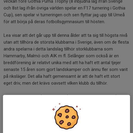
veckan före Gothia Puma Trophy (8 inbjudna lag ifrån Sverige
och 8st lag ifrån övriga världen spelar en F17 turnering i Gothia
Cup), sen spelar vi turneringen och sen flyttar jag upp till Umeå
för att börja på deras fotbollsgymnasium till hösten.
Lea visar att det går upp till denna ålder att ta sig till högsta nivå
utan att tillhöra de största klubbarna i Sverige, även om de flesta
andra spelarna i detta landslag tillhör storklubbarna som
Hammarby, Malmö och AIK m fl. Selånger som också är en
breddförening är relativt unika med att ha haft ett antal tjejer
senaste 15 åren som gjort landskamper och ännu fler som varit
på riksläger. Det alla haft gemensamt är att de haft ett stort
eget driv, men det krävs oavsett vilken klubb du tillhör.
Lea visade redan då hon kom ifrån Medskogs för ett par år sen
att hon hade alla förutsättningar med fysik, teknik och spelsinne
säger Marcus Dückhow som är en av tränarna som haft Lea.
Sen har hon också varit en bra förebild då hon visat hur hårt
man måste jobba själv både på träning och match för att
fortsätta utvecklas och ta nästa steg.