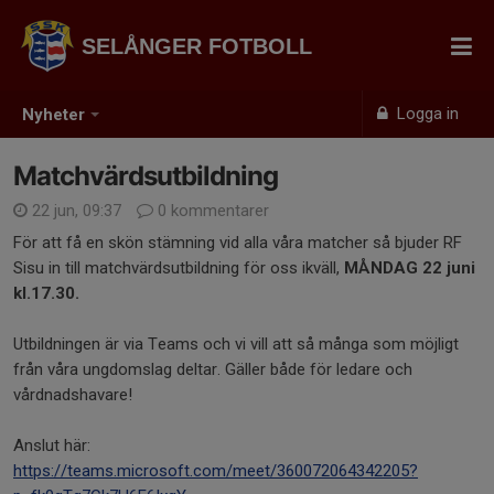
SELÅNGER FOTBOLL
Logga in
Nyheter
Matchvärdsutbildning
22 jun, 09:37
0 kommentarer
För att få en skön stämning vid alla våra matcher så bjuder RF
Sisu in till matchvärdsutbildning för oss ikväll,
MÅNDAG 22 juni
kl.17.30.
Utbildningen är via Teams och vi vill att så många som möjligt
från våra ungdomslag deltar. Gäller både för ledare och
vårdnadshavare!
Anslut här:
https://teams.microsoft.com/meet/360072064342205?