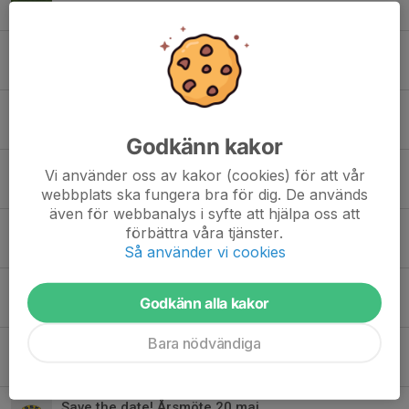
19 maj, 23:25
0
Ny omgång av Föreningsrullen!
19 maj, 18:26
0
Hjälp oss - Prata med era barn
7 maj, 06:42
0
Godkänn kakor
Tack för allt arbete - det blev ytterligare en succé
Vi använder oss av kakor (cookies) för att vår
5 maj, 07:40
0
webbplats ska fungera bra för dig. De används
även för webbanalys i syfte att hjälpa oss att
LOPPIS!
förbättra våra tjänster.
30 apr, 14:19
0
Så använder vi cookies
Önskan / efterlysning!
Godkänn alla kakor
25 apr, 15:01
0
Bara nödvändiga
Stöd din förening
23 apr, 11:33
0
Save the date! Årsmöte 20 maj