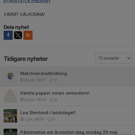
p=fk0gTq7Ck7H6E6IxgY
VARMT VÄLKOMNA!
Dela nyhet
Tidigare nyheter
Matchvärdsutbildning
22 jun, 09:37
0
Hämta papper innan semestern!
22 jun, 09:25
0
Lea Stenlund i landslaget!
1 jun, 08:33
0
Påminnelse om årsmötet idag onsdag 20 maj