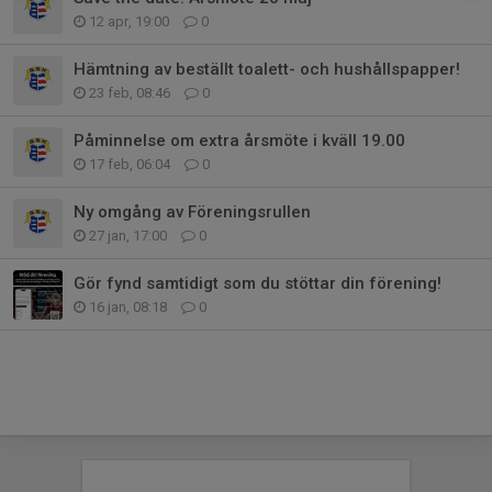
12 apr, 19:00
0
Hämtning av beställt toalett- och hushållspapper!
23 feb, 08:46
0
Påminnelse om extra årsmöte i kväll 19.00
17 feb, 06:04
0
Ny omgång av Föreningsrullen
27 jan, 17:00
0
Gör fynd samtidigt som du stöttar din förening!
16 jan, 08:18
0