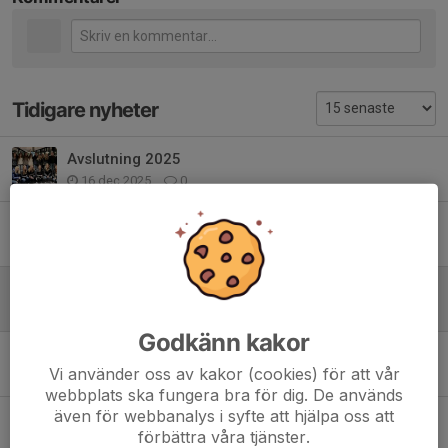
Tidigare nyheter
Avslutning 2025
16 dec 2025
0
DIF borta + gemensam resa
16 okt 2025
2
Thursday night under the lights!
9 okt 2025
0
Godkänn kakor
Söndag 7:e september
Vi använder oss av kakor (cookies) för att vår
4 sep 2025
0
webbplats ska fungera bra för dig. De används
även för webbanalys i syfte att hjälpa oss att
Kommande vecka mm
förbättra våra tjänster.
25 aug 2025
0