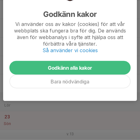
17
20:00
Inomhusträning
Godkänn kakor
21:00
Mån
Bergsåkers skola, A-hallen
Vi använder oss av kakor (cookies) för att vår
18
webbplats ska fungera bra för dig. De används
Tis
även för webbanalys i syfte att hjälpa oss att
19
förbättra våra tjänster.
Så använder vi cookies
Ons
20
18:00
Inomhusträning
Godkänn alla kakor
20:00
Tor
Högom skola
21
Bara nödvändiga
Fre
22
Lör
23
Sön
v.13