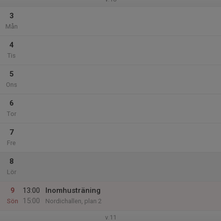
3
Mån
4
Tis
5
Ons
6
Tor
7
Fre
8
Lör
9
13:00
Inomhusträning
15:00
Sön
Nordichallen, plan 2
v.11