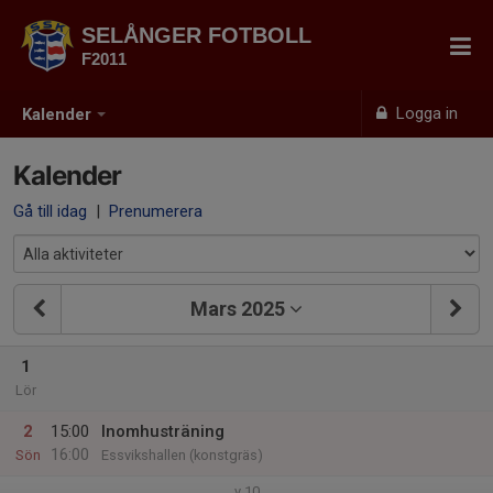
SELÅNGER FOTBOLL
F2011
Logga in
Kalender
Kalender
Gå till idag
|
Prenumerera
Mars 2025
1
Lör
2
15:00
Inomhusträning
16:00
Sön
Essvikshallen (konstgräs)
v.10