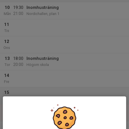
10
19:30
Inomhusträning
21:00
Mån
Nordichallen, plan 1
11
Tis
12
Ons
13
18:00
Inomhusträning
20:00
Tor
Högom skola
14
Fre
15
Lör
16
15:00
Inomhusträning
16:00
Sön
Essvikshallen (konstgräs)
v.12