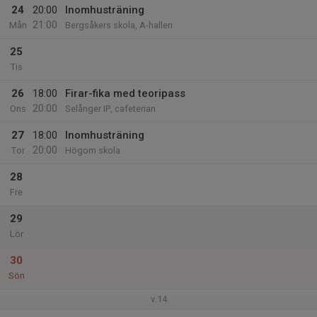
24
20:00
Inomhusträning
21:00
Mån
Bergsåkers skola, A-hallen
25
Tis
26
18:00
Firar-fika med teoripass
20:00
Ons
Selånger IP, cafeterian
27
18:00
Inomhusträning
20:00
Tor
Högom skola
28
Fre
29
Lör
30
Sön
v.14