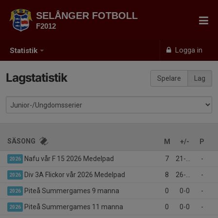
SELÅNGER FOTBOLL
F2012
Logga in
Statistik
Lagstatistik
Spelare
Lag
SÄSONG
M
+/-
P
Nafu vår F 15 2026 Medelpad
7
21-12
-
2026
Div 3A Flickor vår 2026 Medelpad
8
26-14
-
2026
Piteå Summergames 9 manna
0
0-0
-
2026
Piteå Summergames 11 manna
0
0-0
-
2026