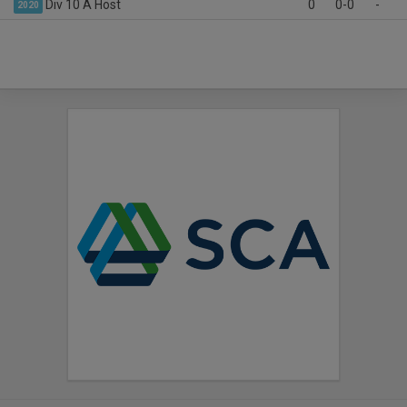
Div 10 A Höst
0
0-0
-
2020