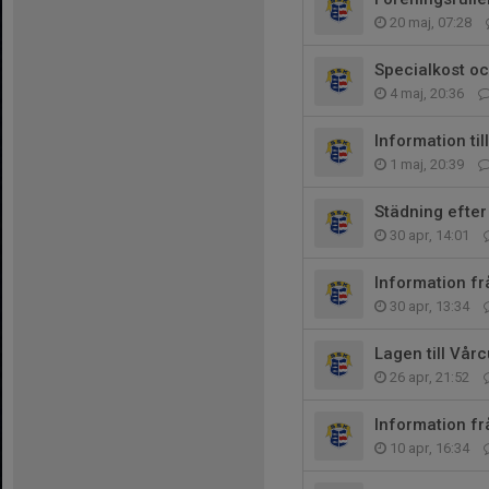
20 maj, 07:28
Specialkost oc
4 maj, 20:36
Information ti
1 maj, 20:39
Städning efte
30 apr, 14:01
Information f
30 apr, 13:34
Lagen till Vår
26 apr, 21:52
Information f
10 apr, 16:34