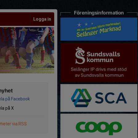
Föreningsinformation
Logga in
nyhet
la på Facebook
la på X
heter via RSS