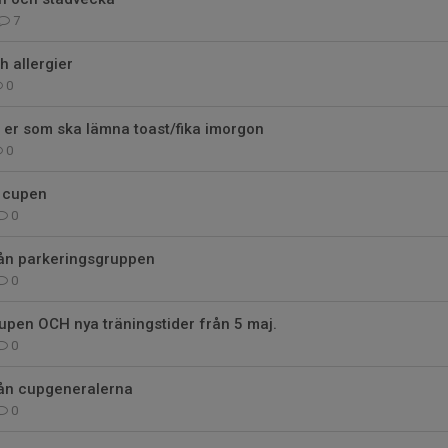
7
h allergier
0
ll er som ska lämna toast/fika imorgon
0
r cupen
0
rån parkeringsgruppen
0
cupen OCH nya träningstider från 5 maj.
0
rån cupgeneralerna
0