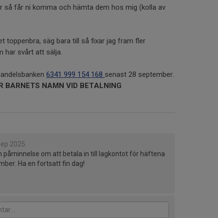
er så får ni komma och hämta dem hos mig (kolla av
et toppenbra, säg bara till så fixar jag fram fler
 har svårt att sälja.
 Handelsbanken
6341 999 154 168
senast 28 september.
VER BARNETS NAMN VID BETALNING
sep 2025
en påminnelse om att betala in till lagkontot för häftena
ber. Ha en fortsatt fin dag!