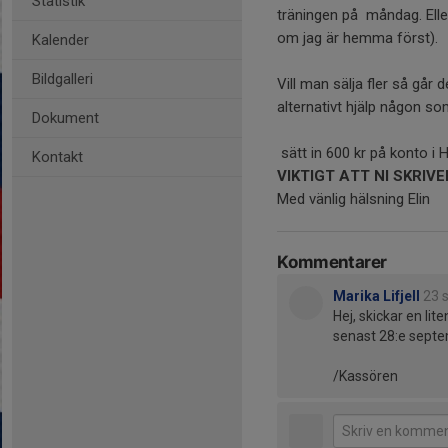
Statistik
träningen på måndag. Ell
om jag är hemma först).
Kalender
Bildgalleri
Vill man sälja fler så går d
alternativt hjälp någon som
Dokument
sätt in 600 kr på konto i
Kontakt
VIKTIGT ATT NI SKRI
Med vänlig hälsning Elin
Kommentarer
Marika Lifjell
23 
Hej, skickar en lit
senast 28:e septem
/Kassören