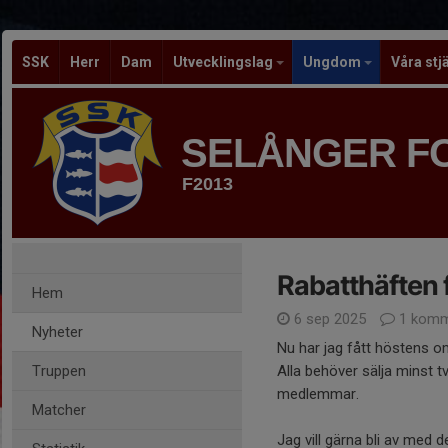
SSK
Herr
Dam
Utvecklingslag
Ungdom
Våra stj
SELÅNGER F
F2013
Rabatthäften 
Hem
6 sep 2025
1 komm
Nyheter
Nu har jag fått höstens o
Truppen
Alla behöver sälja minst tv
medlemmar.
Matcher
Jag vill gärna bli av med