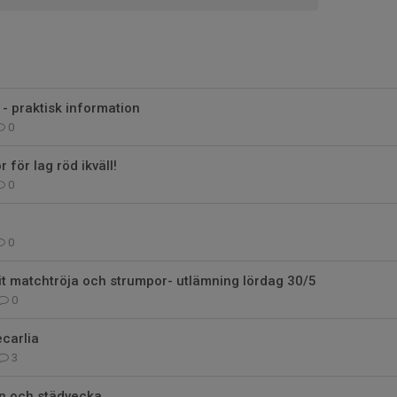
 - praktisk information
0
r för lag röd ikväll!
0
0
it matchtröja och strumpor- utlämning lördag 30/5
0
ecarlia
3
en och städvecka