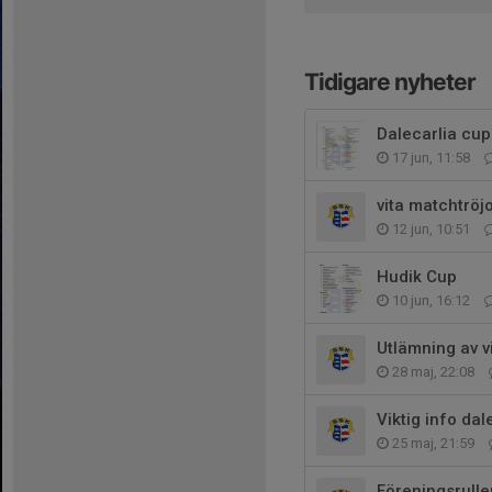
Tidigare nyheter
Dalecarlia cup
17 jun, 11:58
vita matchtröjo
12 jun, 10:51
Hudik Cup
10 jun, 16:12
Utlämning av v
28 maj, 22:08
Viktig info dal
25 maj, 21:59
Föreningsrull