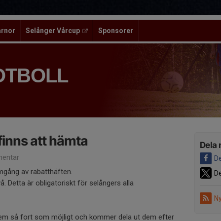
ärnor
Selånger Vårcup
Sponsorer
OTBOLL
finns att hämta
Dela 
entar
De
mgång av rabatthäften.
De
å. Detta är obligatoriskt för selångers alla
Ny
 dem så fort som möjligt och kommer dela ut dem efter