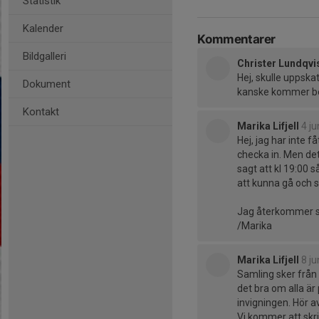
Statistik
Kalender
Kommentarer
Bildgalleri
Christer Lundqvi
Hej, skulle uppska
Dokument
kanske kommer beh
Kontakt
Marika Lifjell
4 ju
Hej, jag har inte f
checka in. Men de
sagt att kl 19:00 s
att kunna gå och s
Jag återkommer så
/Marika
Marika Lifjell
8 ju
Samling sker från 
det bra om alla är
invigningen. Hör 
Vi kommer att sk