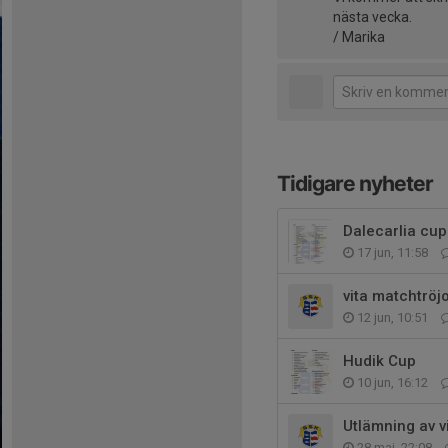
nästa vecka.
/ Marika
Tidigare nyheter
Dalecarlia cup
17 jun, 11:58
vita matchtröjo
12 jun, 10:51
Hudik Cup
10 jun, 16:12
Utlämning av v
28 maj, 22:08