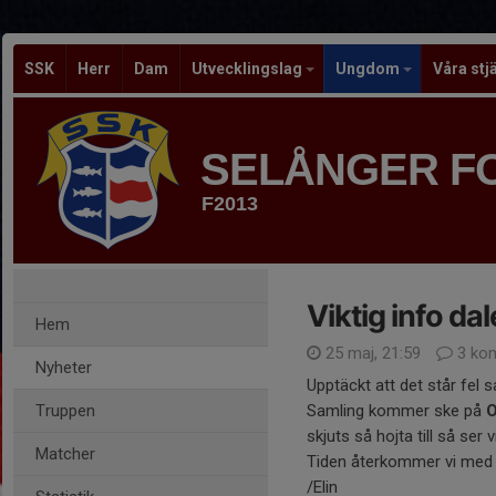
SSK
Herr
Dam
Utvecklingslag
Ungdom
Våra stj
SELÅNGER F
F2013
Viktig info dal
Hem
25 maj, 21:59
3 ko
Nyheter
Upptäckt att det står fel s
Truppen
Samling kommer ske på
skjuts så hojta till så ser vi
Matcher
Tiden återkommer vi med
/Elin