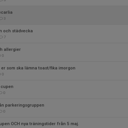
ecarlia
3
en och städvecka
7
h allergier
0
ll er som ska lämna toast/fika imorgon
0
r cupen
0
rån parkeringsgruppen
0
cupen OCH nya träningstider från 5 maj.