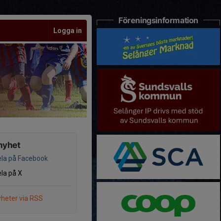
Föreningsinformation
Logga in
nyhet
la på Facebook
la på X
heter via RSS