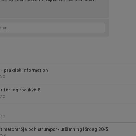
 - praktisk information
0
r för lag röd ikväll!
0
0
it matchtröja och strumpor- utlämning lördag 30/5
0