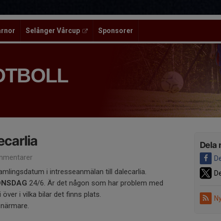
ärnor
Selånger Vårcup
Sponsorer
OTBOLL
ecarlia
Dela 
mmentarer
De
amlingsdatum i intresseanmälan till dalecarlia.
De
ONSDAG
24/6. Är det någon som har problem med
 över i vilka bilar det finns plats.
Ny
 närmare.