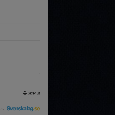
Skriv ut
 av