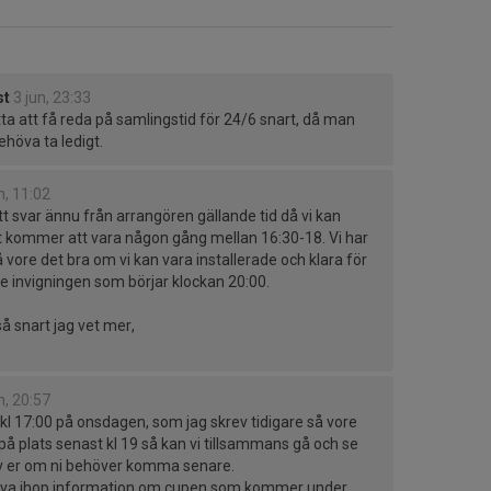
st
3 jun, 23:33
tta att få reda på samlingstid för 24/6 snart, då man
öva ta ledigt.
n, 11:02
ått svar ännu från arrangören gällande tid då vi kan
t kommer att vara någon gång mellan 16:30-18. Vi har
å vore det bra om vi kan vara installerade och klara för
e invigningen som börjar klockan 20:00.
 snart jag vet mer,
n, 20:57
kl 17:00 på onsdagen, som jag skrev tidigare så vore
 på plats senast kl 19 så kan vi tillsammans gå och se
av er om ni behöver komma senare.
riva ihop information om cupen som kommer under