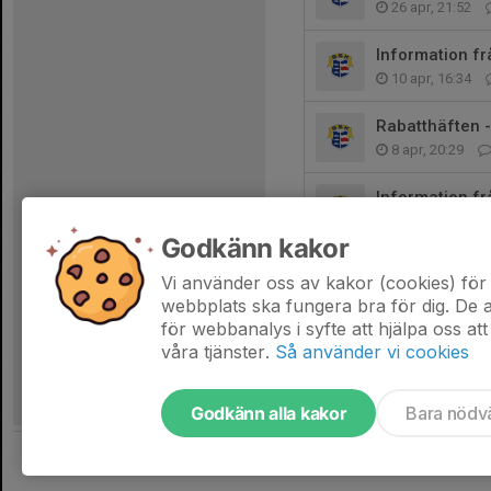
26 apr, 21:52
Information f
10 apr, 16:34
Rabatthäften -
8 apr, 20:29
Information fr
8 apr, 17:11
Godkänn kakor
Lotterivinster 
Vi använder oss av kakor (cookies) för 
18 mar, 21:45
webbplats ska fungera bra för dig. De
för webbanalys i syfte att hjälpa oss att
våra tjänster.
Så använder vi cookies
Godkänn alla kakor
Bara nödv
Tjäna pengar till laget