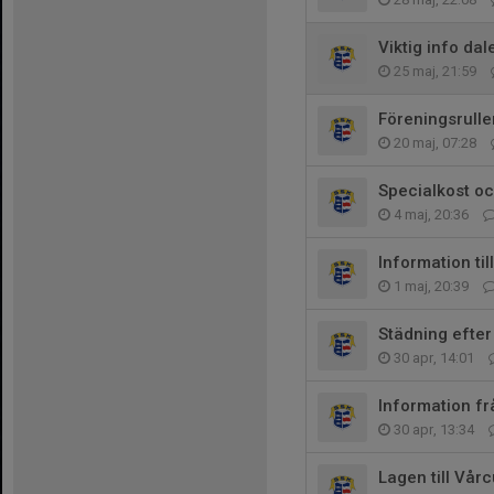
Viktig info dal
25 maj, 21:59
Föreningsrull
20 maj, 07:28
Specialkost oc
4 maj, 20:36
Information ti
1 maj, 20:39
Städning efte
30 apr, 14:01
Information f
30 apr, 13:34
Lagen till Vår