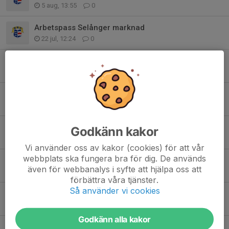
5 aug, 13:55
0
Arbetspass Selånger marknad
22 jul, 12:24
0
Sammandrag 21 juni
18 jun, 08:31
3
Selånger SK Röd - Färila IF
10 jun, 19:33
1
Städvecka!
Godkänn kakor
2 jun, 06:39
0
Vi använder oss av kakor (cookies) för att vår
webbplats ska fungera bra för dig. De används
Föreningsrullen!
även för webbanalys i syfte att hjälpa oss att
31 maj, 20:45
0
förbättra våra tjänster.
Så använder vi cookies
Specialkost på Dalecarlia
31 maj, 20:40
0
Godkänn alla kakor
Beställning av matchställ + Vuxna på stan