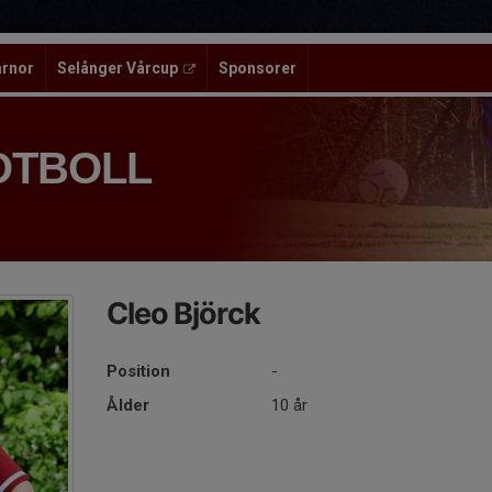
ärnor
Selånger Vårcup
Sponsorer
OTBOLL
Cleo Björck
Position
-
Ålder
10 år