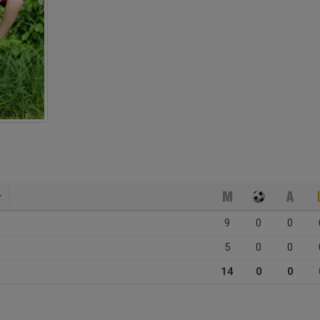
9
0
0
5
0
0
14
0
0