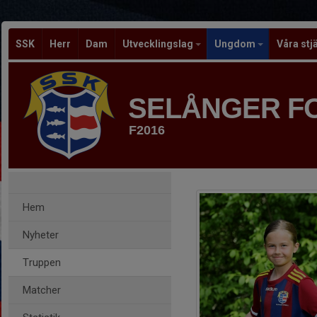
SSK
Herr
Dam
Utvecklingslag
Ungdom
Våra stj
SELÅNGER F
F2016
Hem
Nyheter
Truppen
Matcher