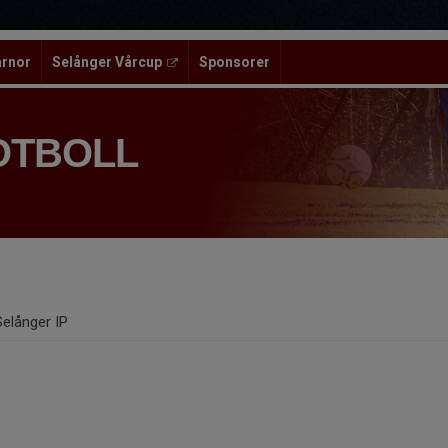
ärnor
Selånger Vårcup
Sponsorer
OTBOLL
Selånger IP