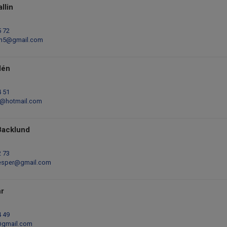
llin
5 72
in5@gmail.com
lén
4 51
n@hotmail.com
Backlund
2 73
esper@gmail.com
hr
4 49
r@gmail.com