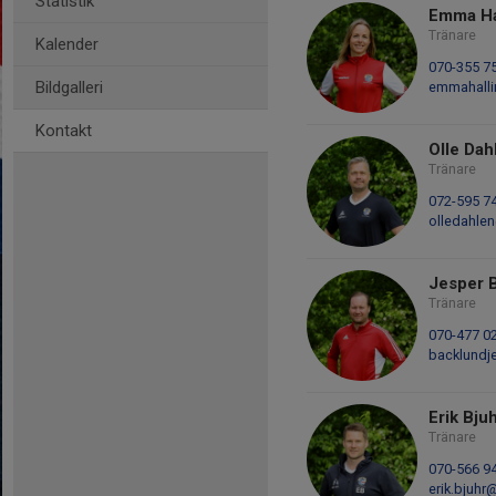
Statistik
Emma Ha
Tränare
Kalender
070-355 7
Bildgalleri
emmahall
Kontakt
Olle Dah
Tränare
072-595 7
olledahle
Jesper 
Tränare
070-477 0
backlundj
Erik Bju
Tränare
070-566 9
erik.bjuh