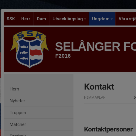
SSK
Herr
Dam
Utvecklingslag
Ungdom
Våra stj
SELÅNGER F
F2016
Kontakt
Hem
HEMMAPLAN
Nyheter
Truppen
Matcher
Kontaktpersoner