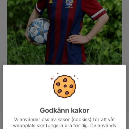
Godkänn kakor
Vi använder oss av kakor (cookies) för att vår
Position
-
webbplats ska fungera bra för dig. De används