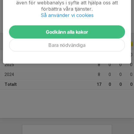
även för webbanalys i syfte att hjälpa oss att
Ålder
9 år
förbättra våra tjänster.
Så använder vi cookies
Godkänn alla kakor
ALLA SERIER
ALLA ÅR
Bara nödvändiga
2026
1
0
0
0
2025
8
0
0
0
2024
8
0
0
0
Totalt
17
0
0
0