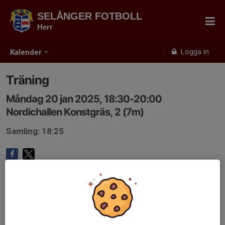
SELÅNGER FOTBOLL
Herr
Logga in
Kalender
Träning
Måndag 20 jan 2025, 18:30-20:00
Nordichallen Konstgräs, 2 (7m)
Samling: 18:25