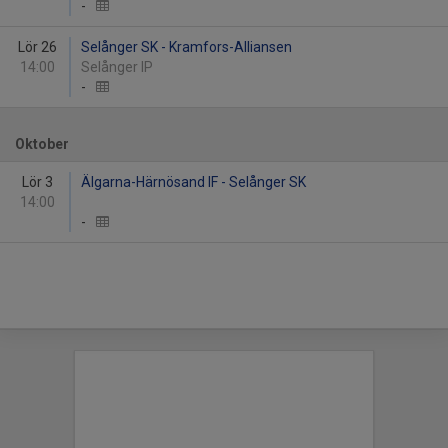
-
Lör 26
Selånger SK - Kramfors-Alliansen
14:00
Selånger IP
-
Oktober
Lör 3
Älgarna-Härnösand IF - Selånger SK
14:00
-