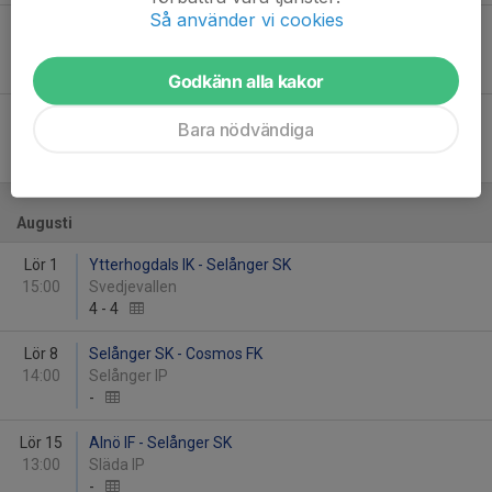
Så använder vi cookies
Lör 13
Sollefteå GIF FF - Selånger SK
14:00
Nipvallen
0
-
1
Godkänn alla kakor
Tor 18
Selånger SK - Sollefteå GIF FF
Bara nödvändiga
19:00
Selånger IP
3
-
1
Augusti
Lör 1
Ytterhogdals IK - Selånger SK
15:00
Svedjevallen
4
-
4
Lör 8
Selånger SK - Cosmos FK
14:00
Selånger IP
-
Lör 15
Alnö IF - Selånger SK
13:00
Släda IP
-