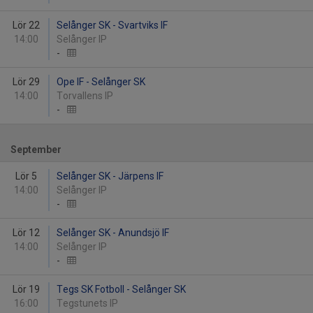
Lör 22
Selånger SK - Svartviks IF
14:00
Selånger IP
-
Lör 29
Ope IF - Selånger SK
14:00
Torvallens IP
-
September
Lör 5
Selånger SK - Järpens IF
14:00
Selånger IP
-
Lör 12
Selånger SK - Anundsjö IF
14:00
Selånger IP
-
Lör 19
Tegs SK Fotboll - Selånger SK
16:00
Tegstunets IP