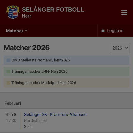
SELÅNGER FOTBOLL
Herr
Logga in
Matcher
Matcher 2026
Div 3 Mellersta Norrland, herr 2026
Träningsmatcher JHFF Herr 2026
Träningsmatcher Medelpad Herr 2026
Februari
Sön 8
Selånger SK - Kramfors-Alliansen
17:30
Nordichallen
2
-
1