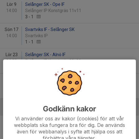
Lör 9
Selånger SK - Ope IF
14:00
Selånger IP Konstgräs 11v11
3
-
1
Sön 17
Svartviks IF - Selånger SK
14:00
Svartviks IP
1
-
1
Lör 23
Selånger SK - Alnö IF
14:00
Selånger IP Konstgräs 11v11
1
-
1
Lör 30
Cosmos FK - Selånger SK
15:00
Råplan
1
-
2
Godkänn kakor
Juni
Vi använder oss av kakor (cookies) för att vår
Lör 6
Selånger SK - Ytterhogdals IK
webbplats ska fungera bra för dig. De används
14:00
Selånger IP
även för webbanalys i syfte att hjälpa oss att
0
-
0
förbättra våra tjänster.