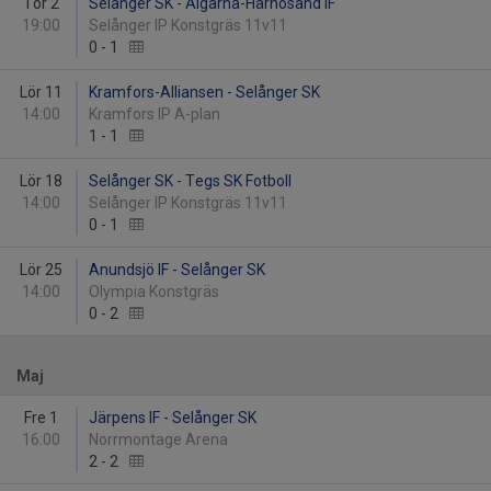
Tor 2
Selånger SK - Älgarna-Härnösand IF
19:00
Selånger IP Konstgräs 11v11
0
-
1
Lör 11
Kramfors-Alliansen - Selånger SK
14:00
Kramfors IP A-plan
1
-
1
Lör 18
Selånger SK - Tegs SK Fotboll
14:00
Selånger IP Konstgräs 11v11
0
-
1
Lör 25
Anundsjö IF - Selånger SK
14:00
Olympia Konstgräs
0
-
2
Maj
Fre 1
Järpens IF - Selånger SK
16:00
Norrmontage Arena
2
-
2