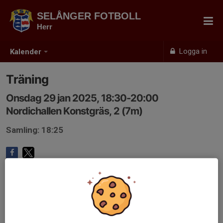
SELÅNGER FOTBOLL
Herr
Logga in
Kalender
Träning
Onsdag 29 jan 2025, 18:30-20:00
Nordichallen Konstgräs, 2 (7m)
Samling: 18:25