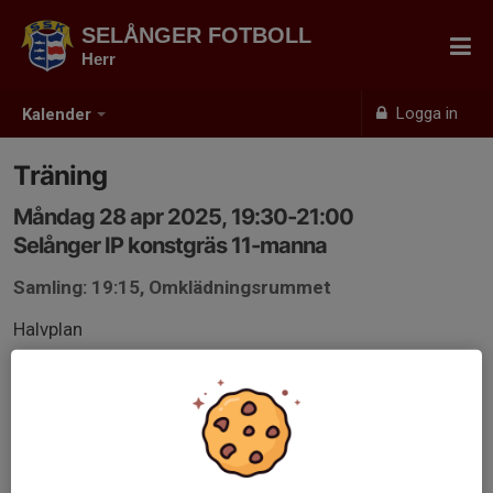
SELÅNGER FOTBOLL
Herr
Logga in
Kalender
Träning
Måndag 28 apr 2025, 19:30-21:00
Selånger IP konstgräs 11-manna
Samling: 19:15, Omklädningsrummet
Halvplan