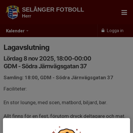
SELÅNGER FOTBOLL
Herr
Logga in
Kalender
Lagavslutning
Lördag 8 nov 2025, 18:00-00:00
GDM - Södra Järnvägsgatan 37
Samling: 18:00, GDM - Södra Järnvägsgatan 37
Faciliteter:
En stor lounge, med scen, matbord, biljard, bar.
Allt finns för en fest, förutom dryck deltagare och mat.
Går troligen att lösa så att vi kan kolla fotboll om vi vill