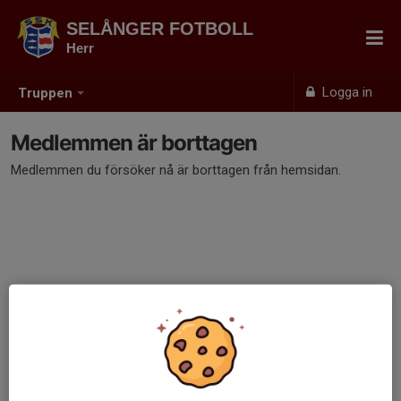
SELÅNGER FOTBOLL
Herr
Logga in
Truppen
Medlemmen är borttagen
Medlemmen du försöker nå är borttagen från hemsidan.