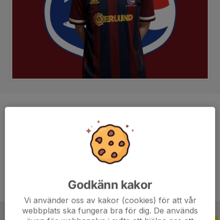
Position
Back
Ålder
21 år
Tidigare klubbar
Medskogsbron, Sidsjö-Böle, Selånger &
Matfors
Godkänn kakor
Vi använder oss av kakor (cookies) för att vår
webbplats ska fungera bra för dig. De används