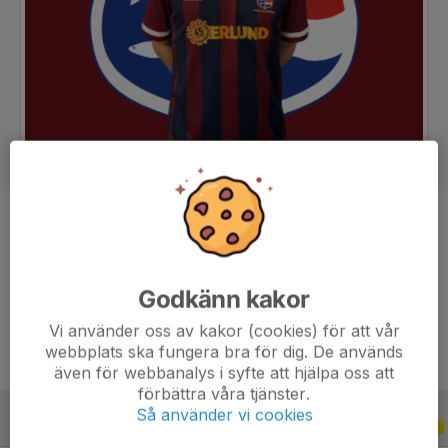
Position
Mittfältare
Ålder
26 år
Tidigare klubbar
Arvika, Carlstad United & Sund IF
Godkänn kakor
Vi använder oss av kakor (cookies) för att vår
webbplats ska fungera bra för dig. De används
även för webbanalys i syfte att hjälpa oss att
förbättra våra tjänster.
Så använder vi cookies
ALLA SERIER
ALLA ÅR