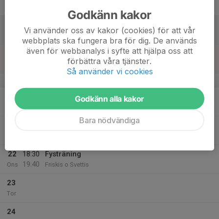
Fre
Godkänn kakor
18
Vi använder oss av kakor (cookies) för att vår
Lör
webbplats ska fungera bra för dig. De används
även för webbanalys i syfte att hjälpa oss att
19
15:00
Träning (Futsal)
förbättra våra tjänster.
16:00
Sön
Bergsåker skola stora hallen
Så använder vi cookies
v.4
20
Godkänn alla kakor
Mån
Bara nödvändiga
21
20:00
Träning Nordichallen
21:00
Tis
Nordichallen
22
18:30
Fysträning
19:40
Ons
Friskis o Svettis
23
Tor
24