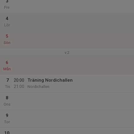
3
Fre
4
Lör
5
Sön
v.2
6
Mån
7
20:00
Träning Nordichallen
21:00
Tis
Nordichallen
8
Ons
9
Tor
10