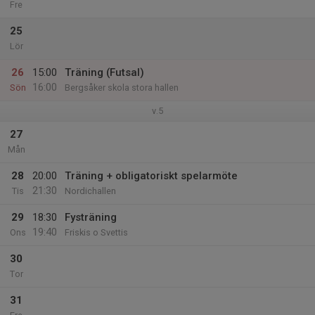
Fre
25
Lör
26
15:00
Träning (Futsal)
16:00
Sön
Bergsåker skola stora hallen
v.5
27
Mån
28
20:00
Träning + obligatoriskt spelarmöte
21:30
Tis
Nordichallen
29
18:30
Fysträning
19:40
Ons
Friskis o Svettis
30
Tor
31