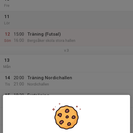
Fre
11
Lör
12
15:00
Träning (Futsal)
16:00
Sön
Bergsåker skola stora hallen
v.3
13
Mån
14
20:00
Träning Nordichallen
21:00
Tis
Nordichallen
15
18:30
Fysträning
19:40
Ons
Friskis o Svettis Nacksta
16
Tor
17