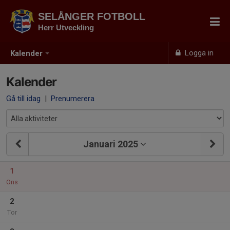
SELÅNGER FOTBOLL
Herr Utveckling
Logga in
Kalender
Kalender
Gå till idag
|
Prenumerera
Januari 2025
1
Ons
2
Tor