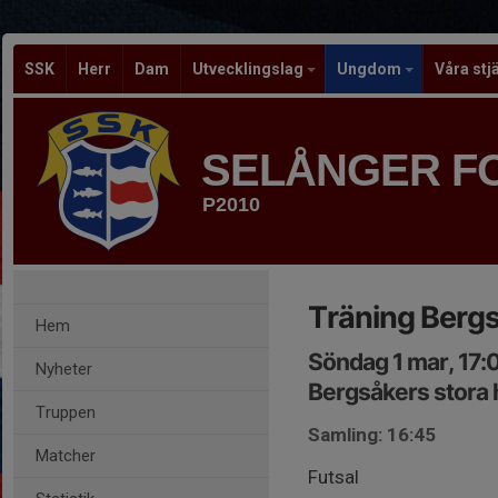
SSK
Herr
Dam
Utvecklingslag
Ungdom
Våra stj
SELÅNGER F
P2010
Träning Bergs
Hem
Söndag 1 mar, 17:
Nyheter
Bergsåkers stora h
Truppen
Samling: 16:45
Matcher
Futsal