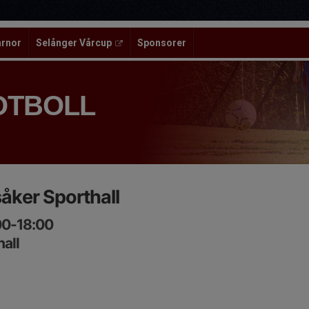
ärnor
Selånger Vårcup
Sponsorer
OTBOLL
åker Sporthall
00-18:00
all