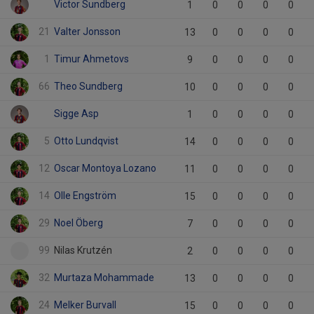
Victor Sundberg
1
0
0
0
0
21
Valter Jonsson
13
0
0
0
0
1
Timur Ahmetovs
9
0
0
0
0
66
Theo Sundberg
10
0
0
0
0
Sigge Asp
1
0
0
0
0
5
Otto Lundqvist
14
0
0
0
0
12
Oscar Montoya Lozano
11
0
0
0
0
14
Olle Engström
15
0
0
0
0
29
Noel Öberg
7
0
0
0
0
99
Nilas Krutzén
2
0
0
0
0
32
Murtaza Mohammade
13
0
0
0
0
24
Melker Burvall
15
0
0
0
0