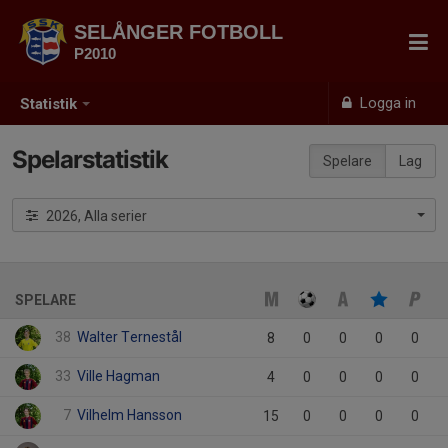
SELÅNGER FOTBOLL
P2010
Logga in
Statistik
Spelarstatistik
Spelare
Lag
2026, Alla serier
SPELARE
38
Walter Ternestål
8
0
0
0
0
33
Ville Hagman
4
0
0
0
0
7
Vilhelm Hansson
15
0
0
0
0