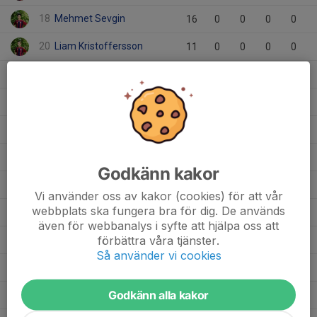
18
Mehmet Sevgin
16
0
0
0
0
20
Liam Kristoffersson
11
0
0
0
0
17
Liam Kristmansson
16
0
0
0
0
4
Knut Lindholm
1
0
0
0
0
34
Kaj Kalasunas
4
0
0
0
0
6
Jack Nyman
14
0
0
0
0
Godkänn kakor
19
Hugo Nilsson
13
0
0
0
0
Vi använder oss av kakor (cookies) för att vår
webbplats ska fungera bra för dig. De används
Erik Lind
2
0
0
0
0
även för webbanalys i syfte att hjälpa oss att
förbättra våra tjänster.
Emanuel Wruor
1
0
0
0
0
Så använder vi cookies
28
Edvin Melin
8
0
0
0
0
Godkänn alla kakor
Dolt namn
1
0
0
0
0